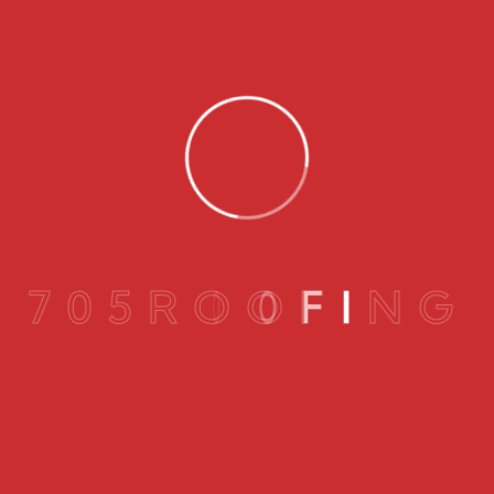
7
0
5
R
O
O
F
I
N
G